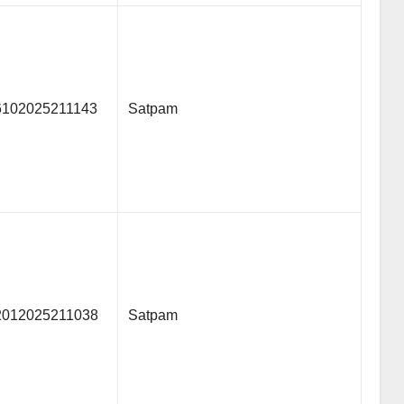
6102025211143
Satpam
2012025211038
Satpam