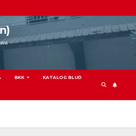
n)
awa
A
BKK
KATALOG BLUD