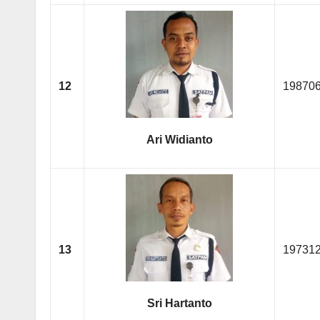
12
19870
Ari Widianto
13
19731
Sri Hartanto