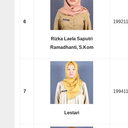
6
19921
Rizka Laela Saputri
Ramadhanti, S.Kom
7
19941
Lestari