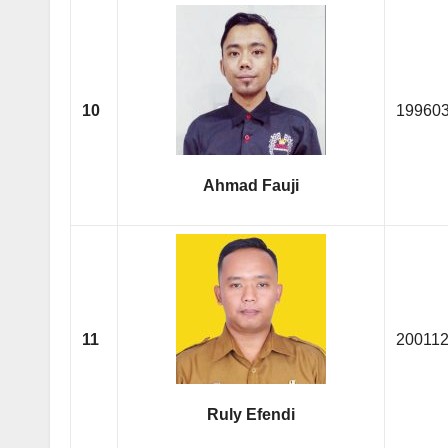
10
19960
Ahmad Fauji
11
20011
Ruly Efendi