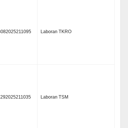
3082025211095
Laboran TKRO
2292025211035
Laboran TSM