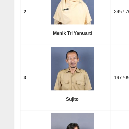
2
3457 7
Menik Tri Yanuarti
3
19770
Sujito