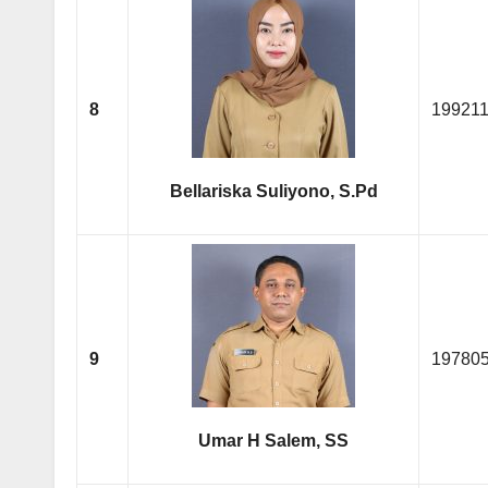
8
19921
Bellariska Suliyono, S.Pd
9
19780
Umar H Salem, SS