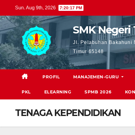
Skip
Sun. Aug 9th, 2026
7:20:18 PM
to
content
SMK Negeri 
Jl. Pelabuhan Bakahuni
Timur 65148
PROFIL
MANAJEMEN-GURU
PKL
ELEARNING
SPMB 2026
KON
TENAGA KEPENDIDIKAN