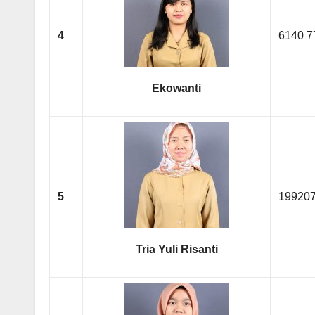
4
6140 7
Ekowanti
5
19920
Tria Yuli Risanti