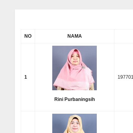
NO
NAMA
1
19770
Rini Purbaningsih