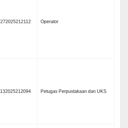
1272025212112
Operator
1132025212094
Petugas Perpustakaan dan UKS