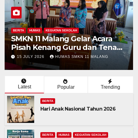
BERITA
ara
Sambut Wali Murid Baru Ke
Tenaga
X, SMKN 11 Malang
a
Sosialisasikan Komitmen “
NG
9 JULY 2026
HUMAS SMKN 11 MALANG
Ramah”
Latest
Popular
Trending
BERITA
Hari Anak Nasional Tahun 2026
BERITA
HUMAS
KEGIATAN SEKOLAH