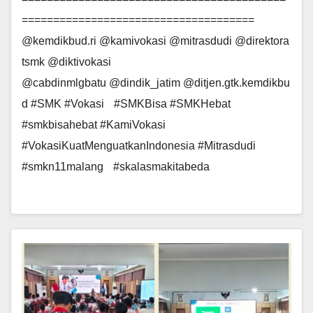
=====================================
@kemdikbud.ri @kamivokasi @mitrasdudi @direktora
tsmk @diktivokasi
@cabdinmlgbatu @dindik_jatim @ditjen.gtk.kemdikbu
d #SMK #Vokasi #SMKBisa #SMKHebat
#smkbisahebat #KamiVokasi
#VokasiKuatMenguatkanIndonesia #Mitrasdudi
#smkn11malang #skalasmakitabeda