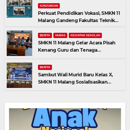
KUNJUNGAN
Perkuat Pendidikan Vokasi, SMKN 11
Malang Gandeng Fakultas Teknik
Universitas Merdeka Malang dalam
Program Kolaboratif
BERITA
HUMAS
KEGIATAN SEKOLAH
SMKN 11 Malang Gelar Acara Pisah
Kenang Guru dan Tenaga
Kependidikan yang Purna Tugas
dan Mutasi Tugas
BERITA
Sambut Wali Murid Baru Kelas X,
SMKN 11 Malang Sosialisasikan
Komitmen “MPLS Ramah”