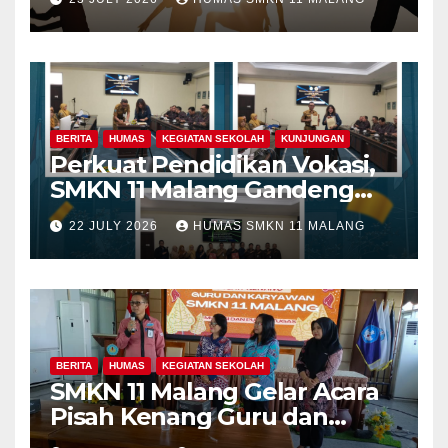
BERITA
HUMAS
KEGIATAN SEKOLAH
KUNJUNGAN
Perkuat Pendidikan Vokasi,
SMKN 11 Malang Gandeng
Fakultas Teknik Universitas
22 JULY 2026
HUMAS SMKN 11 MALANG
Merdeka Malang dalam
Program Kolaboratif
BERITA
HUMAS
KEGIATAN SEKOLAH
SMKN 11 Malang Gelar Acara
Pisah Kenang Guru dan
Tenaga Kependidikan yang