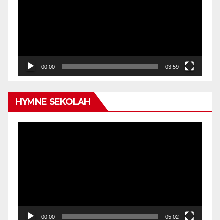
00:00
03:59
HYMNE SEKOLAH
Video
Player
00:00
05:02