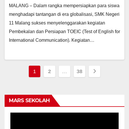
MALANG – Dalam rangka mempersiapkan para siswa
menghadapi tantangan di era globalisasi, SMK Negeri
11 Malang sukses menyelenggarakan kegiatan
Pembekalan dan Persiapan TOEIC (Test of English for
International Communication). Kegiatan…
Posts
1
2
…
38
pagination
MARS SEKOLAH
Video
Player