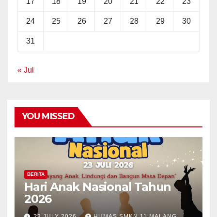
17
18
19
20
21
22
23
24
25
26
27
28
29
30
31
« Jul
YOU MISSED
BERITA
Hari Anak Nasional Tahun
2026
23 JULY 2026
HUMAS SMKN 11 MALANG