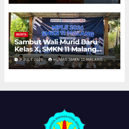
Tugas
BERITA
Sambut Wali Murid Baru
Kelas X, SMKN 11 Malang
Sosialisasikan Komitmen
9 JULY 2026
HUMAS SMKN 11 MALANG
“MPLS Ramah”