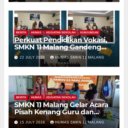
BERITA
HUMAS
KEGIATAN SEKOLAH
KUNJUNGAN
Perkuat Pendidikan Vokasi,
SMKN 11 Malang Gandeng
Fakultas Teknik Universitas
22 JULY 2026
HUMAS SMKN 11 MALANG
Merdeka Malang dalam
Program Kolaboratif
BERITA
HUMAS
KEGIATAN SEKOLAH
SMKN 11 Malang Gelar Acara
Pisah Kenang Guru dan
Tenaga Kependidikan yang
15 JULY 2026
HUMAS SMKN 11 MALANG
Purna Tugas dan Mutasi