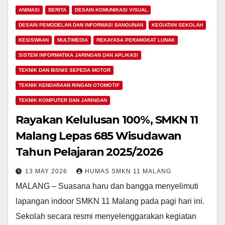
ANIMASI
BERITA
DESAIN KOMUNIKASI VISUAL
DESAIN PEMODELAN DAN INFORMASI BANGUNAN
KEGIATAN SEKOLAH
KESISWAAN
MULTIMEDIA
REKAYASA PERANGKAT LUNAK
SISTEM INFORMATIKA JARINGAN DAN APLIKASI
TEKNIK DAN BISNIS SEPEDA MOTOR
TEKNIK KENDARAAN RINGAN OTOMOTIF
TEKNIK KOMPUTER DAN JARINGAN
Rayakan Kelulusan 100%, SMKN 11
Malang Lepas 685 Wisudawan
Tahun Pelajaran 2025/2026
13 MAY 2026
HUMAS SMKN 11 MALANG
MALANG – Suasana haru dan bangga menyelimuti
lapangan indoor SMKN 11 Malang pada pagi hari ini.
Sekolah secara resmi menyelenggarakan kegiatan