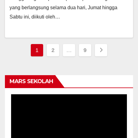
yang berlangsung selama dua hari, Jumat hingga
Sabtu ini, diikuti oleh…
Posts
1
2
…
9
pagination
MARS SEKOLAH
Video
Player