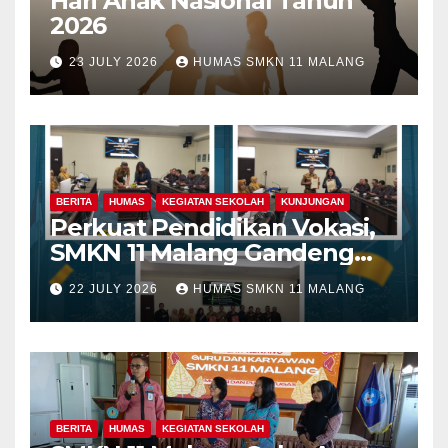
Hari Anak Nasional Tahun
2026
23 JULY 2026
HUMAS SMKN 11 MALANG
BERITA
HUMAS
KEGIATAN SEKOLAH
KUNJUNGAN
Perkuat Pendidikan Vokasi,
SMKN 11 Malang Gandeng
Fakultas Teknik Universitas
22 JULY 2026
HUMAS SMKN 11 MALANG
Merdeka Malang dalam
Program Kolaboratif
BERITA
HUMAS
KEGIATAN SEKOLAH