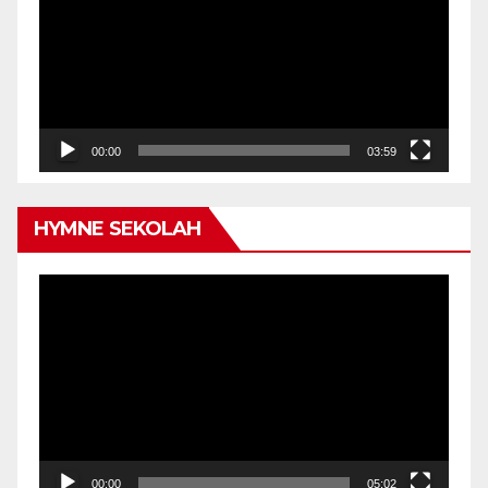
00:00
03:59
HYMNE SEKOLAH
Video
Player
00:00
05:02