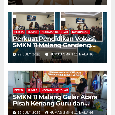
BERITA
HUMAS
KEGIATAN SEKOLAH
KUNJUNGAN
Perkuat Pendidikan Vokasi,
SMKN 11 Malang Gandeng
Fakultas Teknik Universitas
22 JULY 2026
HUMAS SMKN 11 MALANG
Merdeka Malang dalam
Program Kolaboratif
BERITA
HUMAS
KEGIATAN SEKOLAH
SMKN 11 Malang Gelar Acara
Pisah Kenang Guru dan
Tenaga Kependidikan yang
15 JULY 2026
HUMAS SMKN 11 MALANG