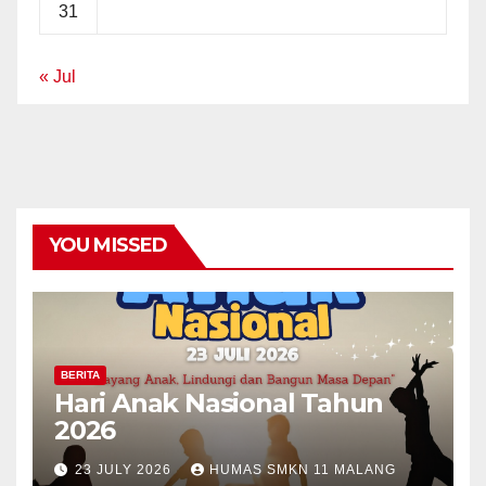
31
« Jul
YOU MISSED
BERITA
Hari Anak Nasional Tahun
2026
23 JULY 2026
HUMAS SMKN 11 MALANG