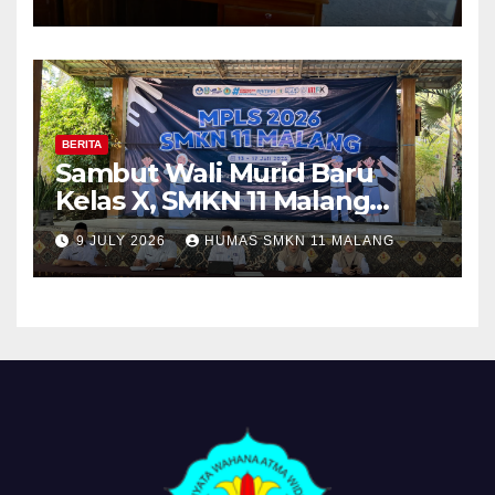
Purna Tugas dan Mutasi
Tugas
BERITA
Sambut Wali Murid Baru
Kelas X, SMKN 11 Malang
Sosialisasikan Komitmen
9 JULY 2026
HUMAS SMKN 11 MALANG
“MPLS Ramah”