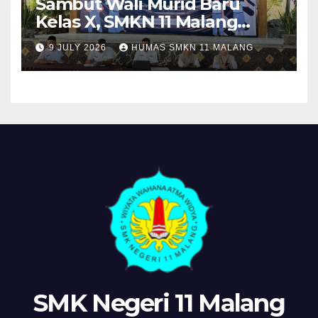
Sambut Wali Murid Baru
Kelas X, SMKN 11 Malang
Sosialisasikan Komitmen
9 JULY 2026
HUMAS SMKN 11 MALANG
“MPLS Ramah”
SMK Negeri 11 Malang