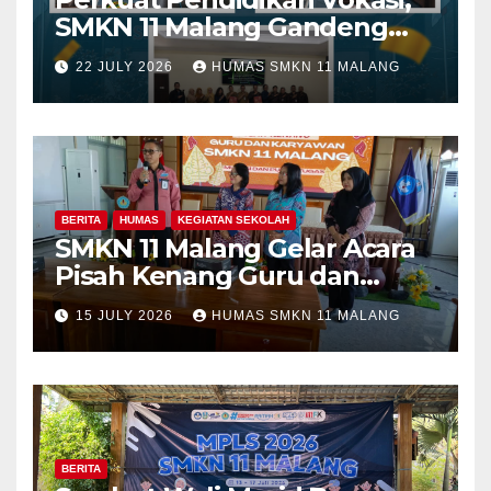
SMKN 11 Malang Gandeng
Fakultas Teknik Universitas
22 JULY 2026
HUMAS SMKN 11 MALANG
Merdeka Malang dalam
Program Kolaboratif
BERITA
HUMAS
KEGIATAN SEKOLAH
SMKN 11 Malang Gelar Acara
Pisah Kenang Guru dan
Tenaga Kependidikan yang
15 JULY 2026
HUMAS SMKN 11 MALANG
Purna Tugas dan Mutasi
Tugas
BERITA