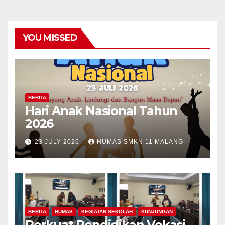
YOU MISSED
BERITA
Hari Anak Nasional Tahun
2026
23 JULY 2026
HUMAS SMKN 11 MALANG
BERITA
HUMAS
KEGIATAN SEKOLAH
KUNJUNGAN
Perkuat Pendidikan Vokasi,