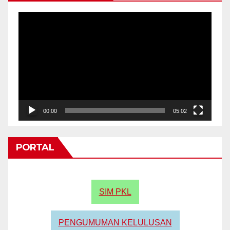
Video
Player
00:00
05:02
PORTAL
SIM PKL
PENGUMUMAN KELULUSAN