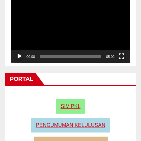
Video
Player
00:00
05:02
PORTAL
SIM PKL
PENGUMUMAN KELULUSAN