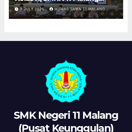
Sosialisasikan Komitmen
9 JULY 2026
HUMAS SMKN 11 MALANG
“MPLS Ramah”
SMK Negeri 11 Malang
(Pusat Keunggulan)