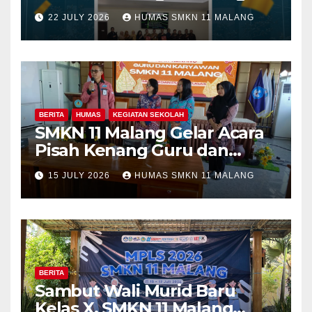
Fakultas Teknik Universitas
22 JULY 2026
HUMAS SMKN 11 MALANG
Merdeka Malang dalam
Program Kolaboratif
BERITA
HUMAS
KEGIATAN SEKOLAH
SMKN 11 Malang Gelar Acara
Pisah Kenang Guru dan
Tenaga Kependidikan yang
15 JULY 2026
HUMAS SMKN 11 MALANG
Purna Tugas dan Mutasi
Tugas
BERITA
Sambut Wali Murid Baru
Kelas X, SMKN 11 Malang