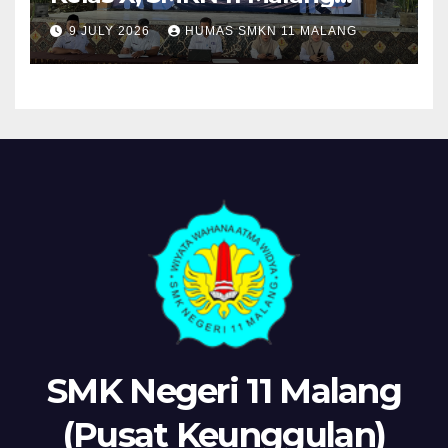
Sosialisasikan Komitmen
9 JULY 2026
HUMAS SMKN 11 MALANG
“MPLS Ramah”
SMK Negeri 11 Malang
(Pusat Keunggulan)