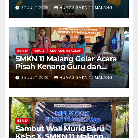
Fakultas Teknik Universitas
22 JULY 2026
HUMAS SMKN 11 MALANG
Merdeka Malang dalam
Program Kolaboratif
BERITA
HUMAS
KEGIATAN SEKOLAH
SMKN 11 Malang Gelar Acara
Pisah Kenang Guru dan
Tenaga Kependidikan yang
15 JULY 2026
HUMAS SMKN 11 MALANG
Purna Tugas dan Mutasi
Tugas
BERITA
Sambut Wali Murid Baru
Kelas X, SMKN 11 Malang