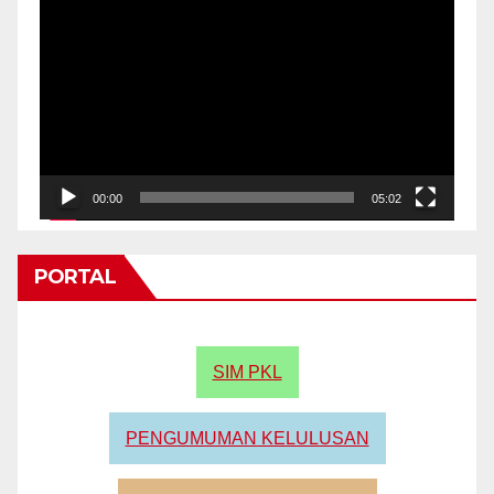
Video
Player
00:00
05:02
PORTAL
SIM PKL
PENGUMUMAN KELULUSAN