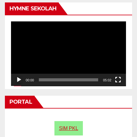
HYMNE SEKOLAH
Video
Player
00:00
05:02
PORTAL
SIM PKL