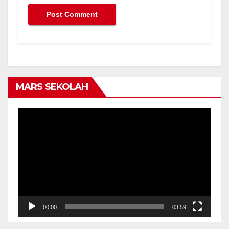
MARS SEKOLAH
Video
Player
00:00
03:59