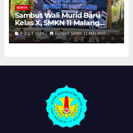
BERITA
Sambut Wali Murid Baru
Kelas X, SMKN 11 Malang
Sosialisasikan Komitmen
9 JULY 2026
HUMAS SMKN 11 MALANG
“MPLS Ramah”