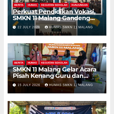
BERITA
HUMAS
KEGIATAN SEKOLAH
KUNJUNGAN
Perkuat Pendidikan Vokasi,
SMKN 11 Malang Gandeng
Fakultas Teknik Universitas
22 JULY 2026
HUMAS SMKN 11 MALANG
Merdeka Malang dalam
Program Kolaboratif
BERITA
HUMAS
KEGIATAN SEKOLAH
SMKN 11 Malang Gelar Acara
Pisah Kenang Guru dan
Tenaga Kependidikan yang
15 JULY 2026
HUMAS SMKN 11 MALANG
Purna Tugas dan Mutasi
Tugas