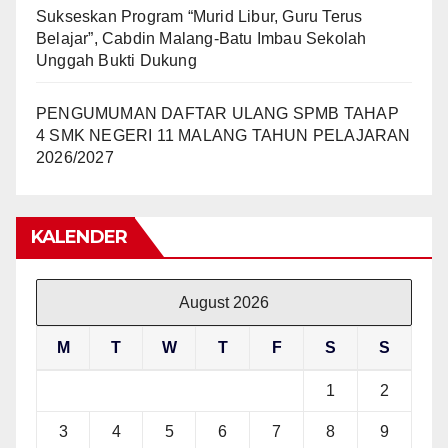
Sukseskan Program “Murid Libur, Guru Terus
Belajar”, Cabdin Malang-Batu Imbau Sekolah
Unggah Bukti Dukung
PENGUMUMAN DAFTAR ULANG SPMB TAHAP
4 SMK NEGERI 11 MALANG TAHUN PELAJARAN
2026/2027
KALENDER
August 2026
M
T
W
T
F
S
S
1
2
3
4
5
6
7
8
9