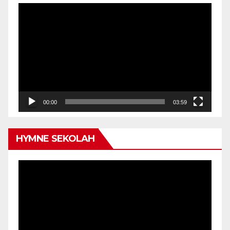
Video
Player
00:00
03:59
HYMNE SEKOLAH
Video
Player