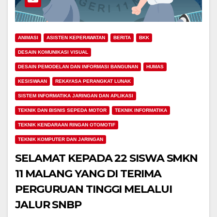
ANIMASI
ASISTEN KEPERAWATAN
BERITA
BKK
DESAIN KOMUNIKASI VISUAL
DESAIN PEMODELAN DAN INFORMASI BANGUNAN
HUMAS
KESISWAAN
REKAYASA PERANGKAT LUNAK
SISTEM INFORMATIKA JARINGAN DAN APLIKASI
TEKNIK DAN BISNIS SEPEDA MOTOR
TEKNIK INFORMATIKA
TEKNIK KENDARAAN RINGAN OTOMOTIF
TEKNIK KOMPUTER DAN JARINGAN
SELAMAT KEPADA 22 SISWA SMKN
11 MALANG YANG DI TERIMA
PERGURUAN TINGGI MELALUI
JALUR SNBP