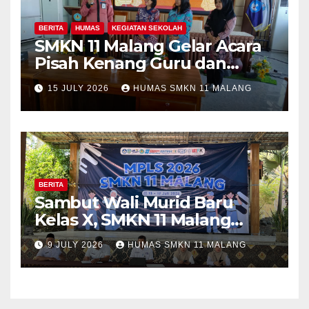
BERITA
HUMAS
KEGIATAN SEKOLAH
SMKN 11 Malang Gelar Acara
Pisah Kenang Guru dan
Tenaga Kependidikan yang
15 JULY 2026
HUMAS SMKN 11 MALANG
Purna Tugas dan Mutasi
Tugas
BERITA
Sambut Wali Murid Baru
Kelas X, SMKN 11 Malang
Sosialisasikan Komitmen
9 JULY 2026
HUMAS SMKN 11 MALANG
“MPLS Ramah”