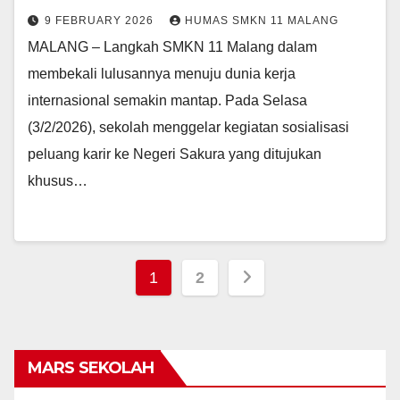
9 FEBRUARY 2026
HUMAS SMKN 11 MALANG
MALANG – Langkah SMKN 11 Malang dalam
membekali lulusannya menuju dunia kerja
internasional semakin mantap. Pada Selasa
(3/2/2026), sekolah menggelar kegiatan sosialisasi
peluang karir ke Negeri Sakura yang ditujukan
khusus…
Posts
1
2
pagination
MARS SEKOLAH