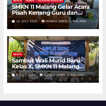
BERITA
HUMAS
KEGIATAN SEKOLAH
SMKN 11 Malang Gelar Acara
Pisah Kenang Guru dan
Tenaga Kependidikan yang
15 JULY 2026
HUMAS SMKN 11 MALANG
Purna Tugas dan Mutasi
Tugas
BERITA
Sambut Wali Murid Baru
Kelas X, SMKN 11 Malang
Sosialisasikan Komitmen
9 JULY 2026
HUMAS SMKN 11 MALANG
“MPLS Ramah”