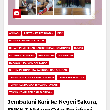
ANIMASI
ASISTEN KEPERAWATAN
BKK
DESAIN KOMUNIKASI VISUAL
DESAIN PEMODELAN DAN INFORMASI BANGUNAN
HUMAS
KEGIATAN SEKOLAH
KUNJUNGAN
MULTIMEDIA
REKAYASA PERANGKAT LUNAK
SISTEM INFORMATIKA JARINGAN DAN APLIKASI
TEKNIK DAN BISNIS SEPEDA MOTOR
TEKNIK INFORMATIKA
TEKNIK KENDARAAN RINGAN OTOMOTIF
TEKNIK KOMPUTER DAN JARINGAN
Jembatani Karir ke Negeri Sakura,
SMKN 11 Malang Gelar Sosialisasi