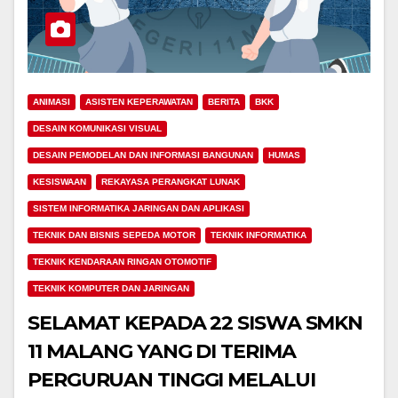
ANIMASI
ASISTEN KEPERAWATAN
BERITA
BKK
DESAIN KOMUNIKASI VISUAL
DESAIN PEMODELAN DAN INFORMASI BANGUNAN
HUMAS
KESISWAAN
REKAYASA PERANGKAT LUNAK
SISTEM INFORMATIKA JARINGAN DAN APLIKASI
TEKNIK DAN BISNIS SEPEDA MOTOR
TEKNIK INFORMATIKA
TEKNIK KENDARAAN RINGAN OTOMOTIF
TEKNIK KOMPUTER DAN JARINGAN
SELAMAT KEPADA 22 SISWA SMKN
11 MALANG YANG DI TERIMA
PERGURUAN TINGGI MELALUI