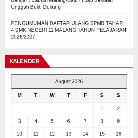
Belajar”, Cabdin Malang-Batu Imbau Sekolah
Unggah Bukti Dukung
PENGUMUMAN DAFTAR ULANG SPMB TAHAP
4 SMK NEGERI 11 MALANG TAHUN PELAJARAN
2026/2027
KALENDER
August 2026
M
T
W
T
F
S
S
1
2
3
4
5
6
7
8
9
10
11
12
13
14
15
16