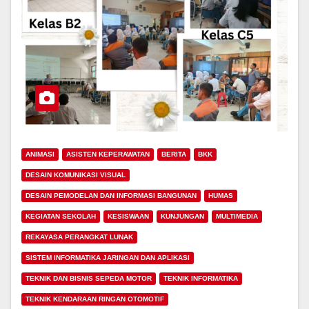
ANIMASI
ASISTEN KEPERAWATAN
BERITA
BKK
DESAIN KOMUNIKASI VISUAL
DESAIN PEMODELAN DAN INFORMASI BANGUNAN
HUMAS
KEGIATAN SEKOLAH
KESISWAAN
KUNJUNGAN
MULTIMEDIA
REKAYASA PERANGKAT LUNAK
SISTEM INFORMATIKA JARINGAN DAN APLIKASI
TEKNIK DAN BISNIS SEPEDA MOTOR
TEKNIK INFORMATIKA
TEKNIK KENDARAAN RINGAN OTOMOTIF