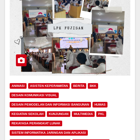
ANIMASI
ASISTEN KEPERAWATAN
BERITA
BKK
DESAIN KOMUNIKASI VISUAL
DESAIN PEMODELAN DAN INFORMASI BANGUNAN
HUMAS
KEGIATAN SEKOLAH
KUNJUNGAN
MULTIMEDIA
PKL
REKAYASA PERANGKAT LUNAK
SISTEM INFORMATIKA JARINGAN DAN APLIKASI