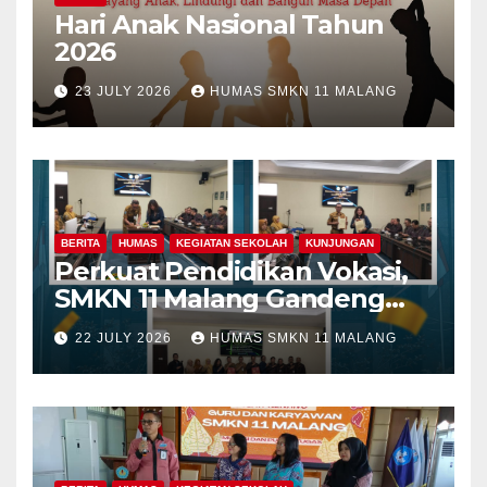
Hari Anak Nasional Tahun
2026
23 JULY 2026
HUMAS SMKN 11 MALANG
BERITA
HUMAS
KEGIATAN SEKOLAH
KUNJUNGAN
Perkuat Pendidikan Vokasi,
SMKN 11 Malang Gandeng
Fakultas Teknik Universitas
22 JULY 2026
HUMAS SMKN 11 MALANG
Merdeka Malang dalam
Program Kolaboratif