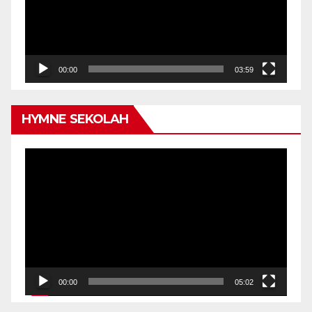
00:00
03:59
HYMNE SEKOLAH
Video
Player
00:00
05:02