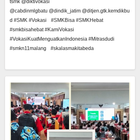
tsmk @diktivokasi
@cabdinmlgbatu @dindik_jatim @ditjen.gtk.kemdikbu
d #SMK #Vokasi #SMKBisa #SMKHebat
#smkbisahebat #KamiVokasi
#VokasiKuatMenguatkanIndonesia #Mitrasdudi
#smkn11malang #skalasmakitabeda