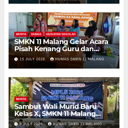
Program Kolaboratif
BERITA
HUMAS
KEGIATAN SEKOLAH
SMKN 11 Malang Gelar Acara
Pisah Kenang Guru dan
Tenaga Kependidikan yang
15 JULY 2026
HUMAS SMKN 11 MALANG
Purna Tugas dan Mutasi
Tugas
BERITA
Sambut Wali Murid Baru
Kelas X, SMKN 11 Malang
Sosialisasikan Komitmen
9 JULY 2026
HUMAS SMKN 11 MALANG
“MPLS Ramah”