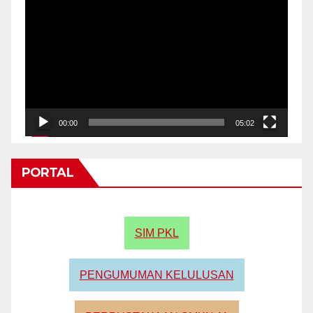
Player
00:00
05:02
PORTAL
SIM PKL
PENGUMUMAN KELULUSAN