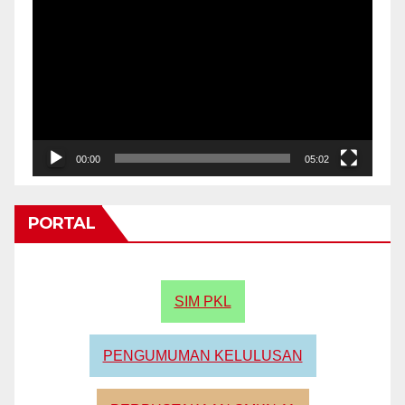
Player
00:00
05:02
PORTAL
SIM PKL
PENGUMUMAN KELULUSAN