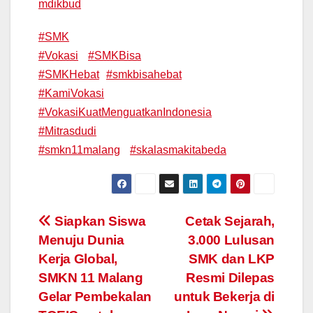
mdikbud
#SMK
#Vokasi
#SMKBisa
#SMKHebat
#smkbisahebat
#KamiVokasi
#VokasiKuatMenguatkanIndonesia
#Mitrasdudi
#smkn11malang
#skalasmakitabeda
Post
Siapkan Siswa
Cetak Sejarah,
Menuju Dunia
3.000 Lulusan
navigation
Kerja Global,
SMK dan LKP
SMKN 11 Malang
Resmi Dilepas
Gelar Pembekalan
untuk Bekerja di