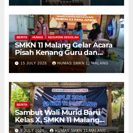
Program Kolaboratif
BERITA
HUMAS
KEGIATAN SEKOLAH
SMKN 11 Malang Gelar Acara
Pisah Kenang Guru dan
Tenaga Kependidikan yang
15 JULY 2026
HUMAS SMKN 11 MALANG
Purna Tugas dan Mutasi
Tugas
BERITA
Sambut Wali Murid Baru
Kelas X, SMKN 11 Malang
Sosialisasikan Komitmen
9 JULY 2026
HUMAS SMKN 11 MALANG