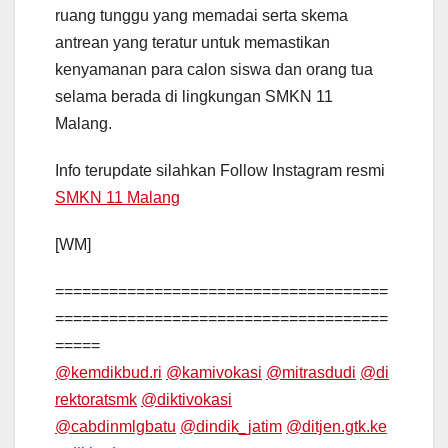
ruang tunggu yang memadai serta skema
antrean yang teratur untuk memastikan
kenyamanan para calon siswa dan orang tua
selama berada di lingkungan SMKN 11
Malang.
Info terupdate silahkan Follow Instagram resmi
SMKN 11 Malang
[WM]
=====================================
=====================================
=====
@kemdikbud.ri
@kamivokasi
@mitrasdudi
@di
rektoratsmk
@diktivokasi
@cabdinmlgbatu
@dindik_jatim
@ditjen.gtk.ke