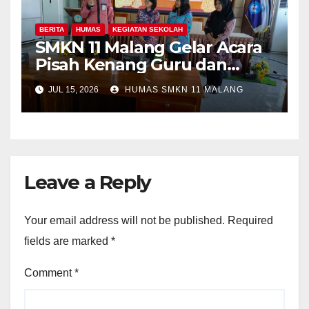
BERITA
HUMAS
KEGIATAN SEKOLAH
SMKN 11 Malang Gelar Acara
Pisah Kenang Guru dan
Tenaga Kependidikan yang
JUL 15, 2026
HUMAS SMKN 11 MALANG
Purna Tugas dan Mutasi
Tugas
Leave a Reply
Your email address will not be published.
Required
fields are marked
*
Comment
*