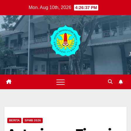
Skip
Mon. Aug 10th, 2026
4:26:38 PM
to
content
BERITA
SPMB 2026