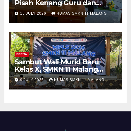
Pisah Kenang Guru dan
Tenaga Kependidikan yang
15 JULY 2026
HUMAS SMKN 11 MALANG
Purna Tugas dan Mutasi
Tugas
BERITA
Sambut Wali Murid Baru
Kelas X, SMKN 11 Malang
Sosialisasikan Komitmen
9 JULY 2026
HUMAS SMKN 11 MALANG
“MPLS Ramah”