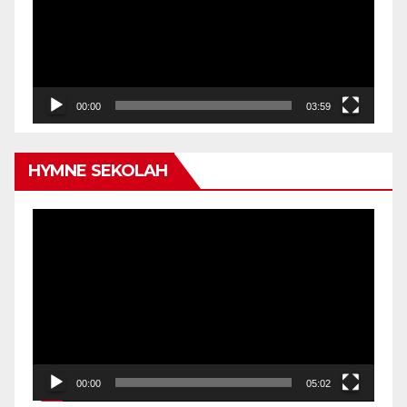
00:00
03:59
HYMNE SEKOLAH
Video
Player
00:00
05:02