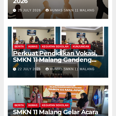
2026
23 JULY 2026
HUMAS SMKN 11 MALANG
BERITA
HUMAS
KEGIATAN SEKOLAH
KUNJUNGAN
Perkuat Pendidikan Vokasi,
SMKN 11 Malang Gandeng
Fakultas Teknik Universitas
22 JULY 2026
HUMAS SMKN 11 MALANG
Merdeka Malang dalam
Program Kolaboratif
BERITA
HUMAS
KEGIATAN SEKOLAH
SMKN 11 Malang Gelar Acara