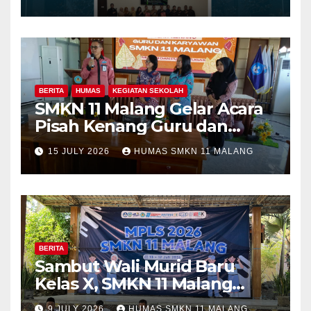
Merdeka Malang dalam
Program Kolaboratif
BERITA
HUMAS
KEGIATAN SEKOLAH
SMKN 11 Malang Gelar Acara
Pisah Kenang Guru dan
Tenaga Kependidikan yang
15 JULY 2026
HUMAS SMKN 11 MALANG
Purna Tugas dan Mutasi
Tugas
BERITA
Sambut Wali Murid Baru
Kelas X, SMKN 11 Malang
Sosialisasikan Komitmen
9 JULY 2026
HUMAS SMKN 11 MALANG