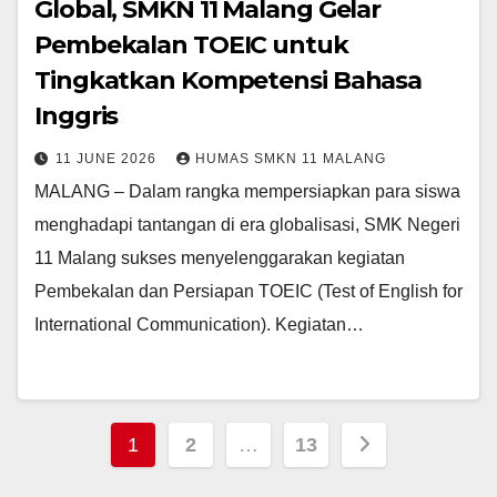
Global, SMKN 11 Malang Gelar
Pembekalan TOEIC untuk
Tingkatkan Kompetensi Bahasa
Inggris
11 JUNE 2026
HUMAS SMKN 11 MALANG
MALANG – Dalam rangka mempersiapkan para siswa
menghadapi tantangan di era globalisasi, SMK Negeri
11 Malang sukses menyelenggarakan kegiatan
Pembekalan dan Persiapan TOEIC (Test of English for
International Communication). Kegiatan…
Posts
1
2
…
13
pagination