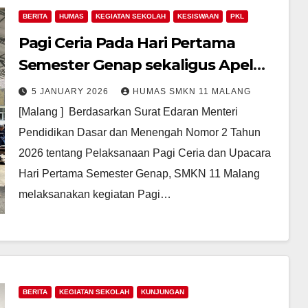
BERITA
HUMAS
KEGIATAN SEKOLAH
KESISWAAN
PKL
Pagi Ceria Pada Hari Pertama
Semester Genap sekaligus Apel
Pemberangkatan PKL Semester
5 JANUARY 2026
HUMAS SMKN 11 MALANG
Genap Tahun Ajaran 2025–2026
[Malang ] Berdasarkan Surat Edaran Menteri
SMKN 11 Malang
Pendidikan Dasar dan Menengah Nomor 2 Tahun
2026 tentang Pelaksanaan Pagi Ceria dan Upacara
Hari Pertama Semester Genap, SMKN 11 Malang
melaksanakan kegiatan Pagi…
BERITA
KEGIATAN SEKOLAH
KUNJUNGAN