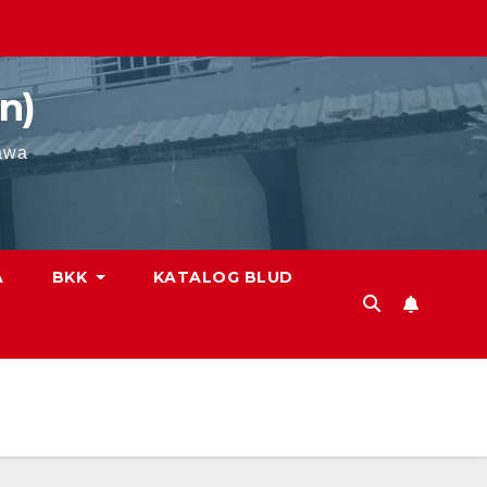
n)
awa
A
BKK
KATALOG BLUD