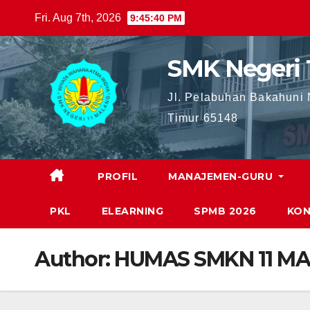
Skip
Fri. Aug 7th, 2026
9:45:42 PM
to
content
SMK Negeri 
Jl. Pelabuhan Bakahuni
Timur 65148
PROFIL
MANAJEMEN-GURU
PKL
ELEARNING
SPMB 2026
KON
Author:
HUMAS SMKN 11 M