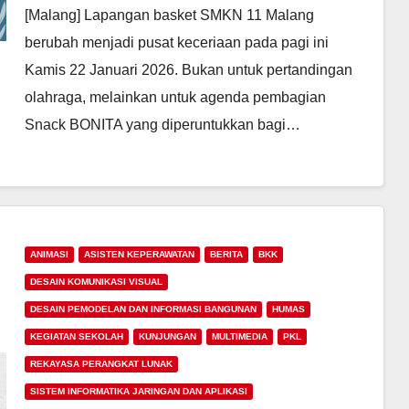
[Malang] Lapangan basket SMKN 11 Malang
berubah menjadi pusat keceriaan pada pagi ini
Kamis 22 Januari 2026. Bukan untuk pertandingan
olahraga, melainkan untuk agenda pembagian
Snack BONITA yang diperuntukkan bagi…
ANIMASI
ASISTEN KEPERAWATAN
BERITA
BKK
DESAIN KOMUNIKASI VISUAL
DESAIN PEMODELAN DAN INFORMASI BANGUNAN
HUMAS
KEGIATAN SEKOLAH
KUNJUNGAN
MULTIMEDIA
PKL
REKAYASA PERANGKAT LUNAK
SISTEM INFORMATIKA JARINGAN DAN APLIKASI