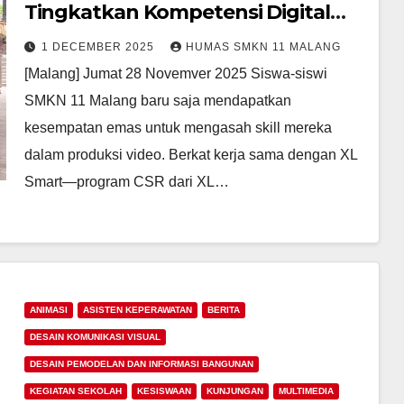
Tingkatkan Kompetensi Digital
Siswa Melalui Pelatihan Video
1 DECEMBER 2025
HUMAS SMKN 11 MALANG
Berbasis AI
[Malang] Jumat 28 Novemver 2025 Siswa-siswi
SMKN 11 Malang baru saja mendapatkan
kesempatan emas untuk mengasah skill mereka
dalam produksi video. Berkat kerja sama dengan XL
Smart—program CSR dari XL…
ANIMASI
ASISTEN KEPERAWATAN
BERITA
DESAIN KOMUNIKASI VISUAL
DESAIN PEMODELAN DAN INFORMASI BANGUNAN
KEGIATAN SEKOLAH
KESISWAAN
KUNJUNGAN
MULTIMEDIA