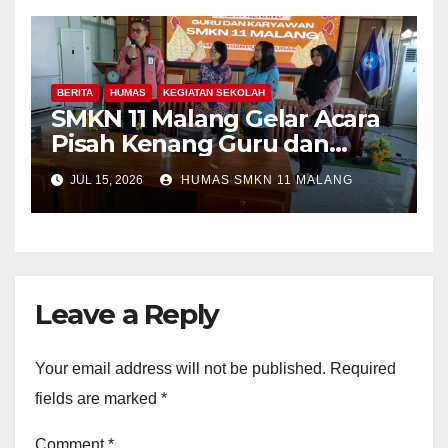
BERITA
HUMAS
KEGIATAN SEKOLAH
SMKN 11 Malang Gelar Acara
Pisah Kenang Guru dan
Tenaga Kependidikan yang
JUL 15, 2026
HUMAS SMKN 11 MALANG
Purna Tugas dan Mutasi
Tugas
Leave a Reply
Your email address will not be published.
Required
fields are marked
*
Comment
*