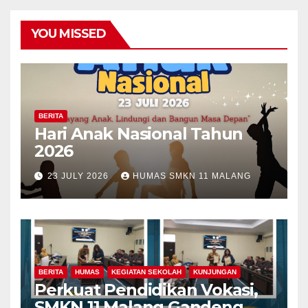
YOU MISSED
BERITA
Hari Anak Nasional Tahun
2026
23 JULY 2026
HUMAS SMKN 11 MALANG
BERITA
HUMAS
KEGIATAN SEKOLAH
KUNJUNGAN
Perkuat Pendidikan Vokasi,
SMKN 11 Malang Gandeng