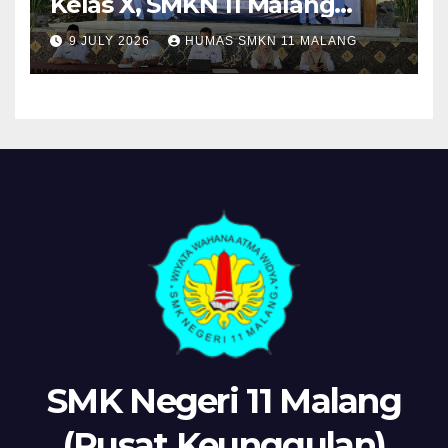
Kelas X, SMKN 11 Malang
Sosialisasikan Komitmen
9 JULY 2026
HUMAS SMKN 11 MALANG
“MPLS Ramah”
SMK Negeri 11 Malang
(Pusat Keunggulan)