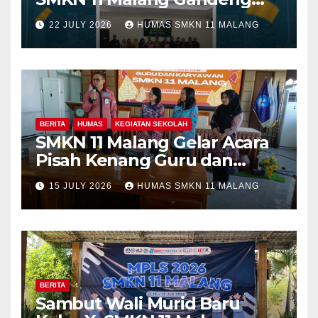
Fakultas Teknik Universitas
22 JULY 2026
HUMAS SMKN 11 MALANG
Merdeka Malang dalam
Program Kolaboratif
BERITA
HUMAS
KEGIATAN SEKOLAH
SMKN 11 Malang Gelar Acara
Pisah Kenang Guru dan
Tenaga Kependidikan yang
15 JULY 2026
HUMAS SMKN 11 MALANG
Purna Tugas dan Mutasi
Tugas
BERITA
Sambut Wali Murid Baru