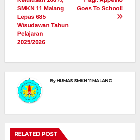
navigation
SMKN 11 Malang
Goes To School!
Lepas 685
Wisudawan Tahun
Pelajaran
2025/2026
By
HUMAS SMKN 11 MALANG
RELATED POST