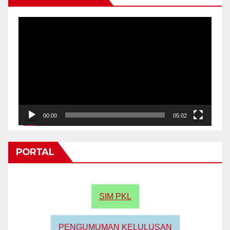
Video
Player
00:00
05:02
PORTAL
SIM PKL
PENGUMUMAN KELULUSAN