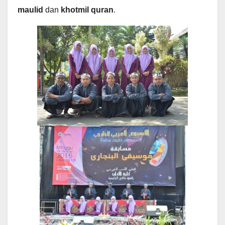
maulid
dan
khotmil quran
.