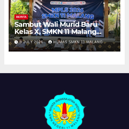
BERITA
Sambut Wali Murid Baru
Kelas X, SMKN 11 Malang
Sosialisasikan Komitmen
9 JULY 2026
HUMAS SMKN 11 MALANG
“MPLS Ramah”