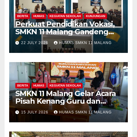
BERITA
HUMAS
KEGIATAN SEKOLAH
KUNJUNGAN
Perkuat Pendidikan Vokasi,
SMKN 11 Malang Gandeng
Fakultas Teknik Universitas
22 JULY 2026
HUMAS SMKN 11 MALANG
Merdeka Malang dalam
Program Kolaboratif
BERITA
HUMAS
KEGIATAN SEKOLAH
SMKN 11 Malang Gelar Acara
Pisah Kenang Guru dan
Tenaga Kependidikan yang
15 JULY 2026
HUMAS SMKN 11 MALANG
Purna Tugas dan Mutasi
Tugas