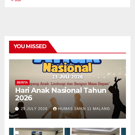
YOU MISSED
BERITA
Hari Anak Nasional Tahun
2026
23 JULY 2026
HUMAS SMKN 11 MALANG