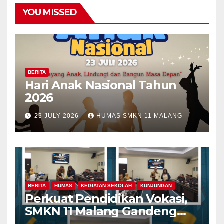
YOU MISSED
BERITA
Hari Anak Nasional Tahun
2026
23 JULY 2026
HUMAS SMKN 11 MALANG
BERITA
HUMAS
KEGIATAN SEKOLAH
KUNJUNGAN
Perkuat Pendidikan Vokasi,
SMKN 11 Malang Gandeng
Fakultas Teknik Universitas