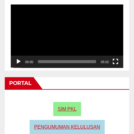
Video
Player
00:00
05:02
PORTAL
SIM PKL
PENGUMUMAN KELULUSAN