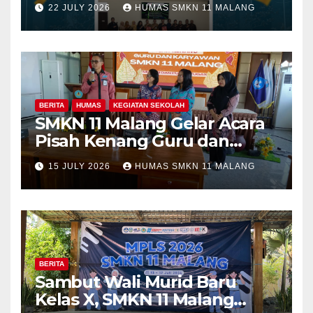
22 JULY 2026
HUMAS SMKN 11 MALANG
Merdeka Malang dalam
Program Kolaboratif
BERITA
HUMAS
KEGIATAN SEKOLAH
SMKN 11 Malang Gelar Acara
Pisah Kenang Guru dan
Tenaga Kependidikan yang
15 JULY 2026
HUMAS SMKN 11 MALANG
Purna Tugas dan Mutasi
Tugas
BERITA
Sambut Wali Murid Baru
Kelas X, SMKN 11 Malang