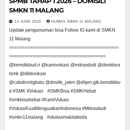
SPMB TAHAP 1 2026 – DOMISILI
SMKN 11 MALANG
13 JUNE 2026
HUMAS SMKN 11 MALANG
Update pengumuman bisa Follow IG kami di SMKN
11 Malang
==========================================
=====================================
@kemdikbud.ri @kamivokasi @mitrasdudi @direktora
tsmk @diktivokasi
@cabdinmlgbatu @dindik_jatim @ditjen.gtk.kemdikbu
d #SMK #Vokasi #SMKBisa #SMKHebat
#smkbisahebat #KamiVokasi
#VokasiKuatMenguatkanIndonesia #Mitrasdudi
#smkn11malang #skalasmakitabeda