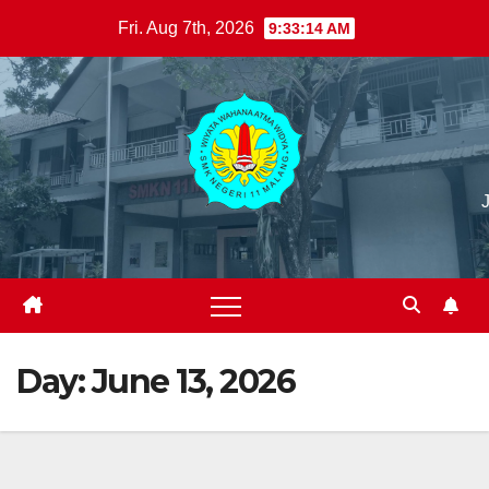
Skip
Fri. Aug 7th, 2026
9:33:15 AM
to
content
Day:
June 13, 2026