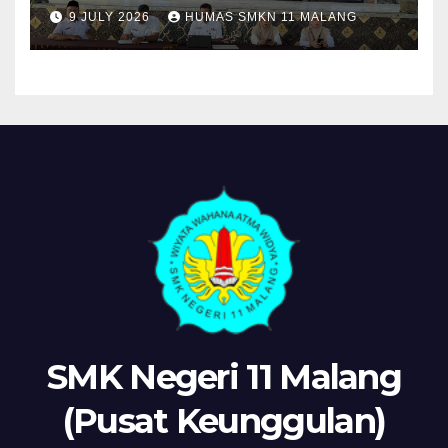
Sosialisasikan Komitmen
9 JULY 2026
HUMAS SMKN 11 MALANG
“MPLS Ramah”
SMK Negeri 11 Malang
(Pusat Keunggulan)