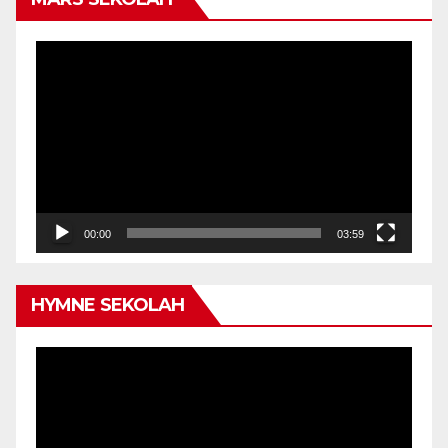
Video
Player
00:00
03:59
HYMNE SEKOLAH
Video
Player