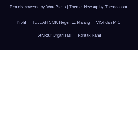
Proudly powered by WordPress
|
Theme: Newsup by
Themeansar
.
Profil
TUJUAN SMK Negeri 11 Malang
VISI dan MISI
Struktur Organisasi
Kontak Kami