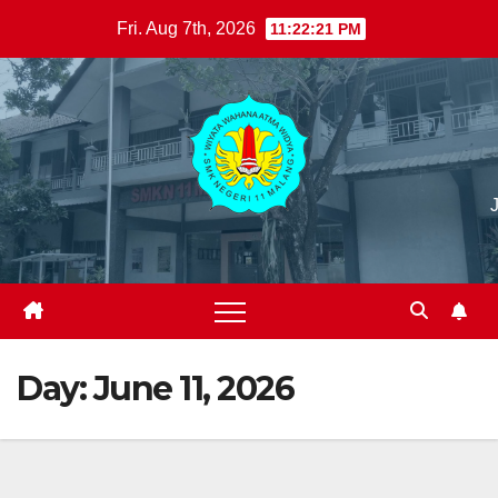
Skip
Fri. Aug 7th, 2026
11:22:22 PM
to
content
Day:
June 11, 2026