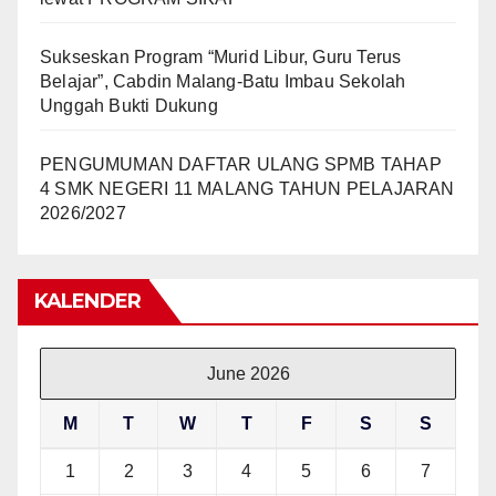
Sukseskan Program “Murid Libur, Guru Terus
Belajar”, Cabdin Malang-Batu Imbau Sekolah
Unggah Bukti Dukung
PENGUMUMAN DAFTAR ULANG SPMB TAHAP
4 SMK NEGERI 11 MALANG TAHUN PELAJARAN
2026/2027
KALENDER
June 2026
M
T
W
T
F
S
S
1
2
3
4
5
6
7