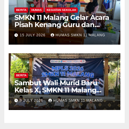
BERITA
HUMAS
KEGIATAN SEKOLAH
SMKN 11 Malang Gelar Acara
Pisah Kenang Guru dan
Tenaga Kependidikan yang
15 JULY 2026
HUMAS SMKN 11 MALANG
Purna Tugas dan Mutasi
Tugas
BERITA
Sambut Wali Murid Baru
Kelas X, SMKN 11 Malang
Sosialisasikan Komitmen
9 JULY 2026
HUMAS SMKN 11 MALANG
“MPLS Ramah”