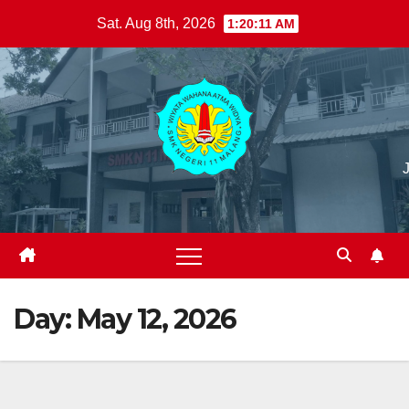
Skip
Sat. Aug 8th, 2026
1:20:12 AM
to
content
Day:
May 12, 2026