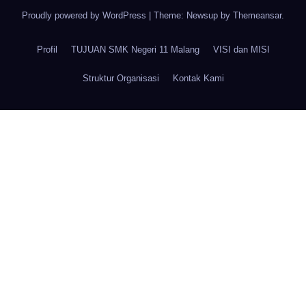
Proudly powered by WordPress
|
Theme: Newsup by
Themeansar
.
Profil
TUJUAN SMK Negeri 11 Malang
VISI dan MISI
Struktur Organisasi
Kontak Kami