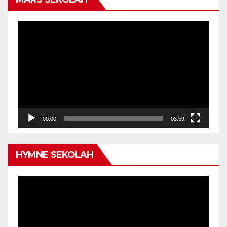
Video
Player
00:00
03:59
HYMNE SEKOLAH
Video
Player