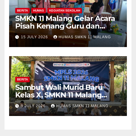
BERITA
HUMAS
KEGIATAN SEKOLAH
SMKN 11 Malang Gelar Acara
Pisah Kenang Guru dan
Tenaga Kependidikan yang
15 JULY 2026
HUMAS SMKN 11 MALANG
Purna Tugas dan Mutasi
Tugas
BERITA
Sambut Wali Murid Baru
Kelas X, SMKN 11 Malang
Sosialisasikan Komitmen
9 JULY 2026
HUMAS SMKN 11 MALANG
“MPLS Ramah”