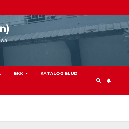
n)
awa
A
BKK
KATALOG BLUD