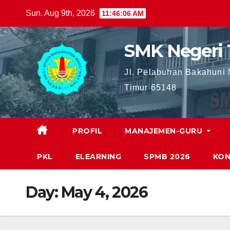
Skip
Sun. Aug 9th, 2026
11:46:07 AM
to
content
SMK Negeri 
Jl. Pelabuhan Bakahuni
Timur 65148
PROFIL
MANAJEMEN-GURU
PKL
ELEARNING
SPMB 2026
KON
Day:
May 4, 2026