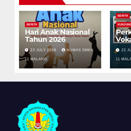
BERITA
BERITA
KUNJUN
Hari Anak Nasional
Per
Tahun 2026
Voka
Mal
23 JULY 2026
HUMAS SMKN
22 J
Faku
11 MALANG
Univ
11 MAL
Mer
dal
Kola