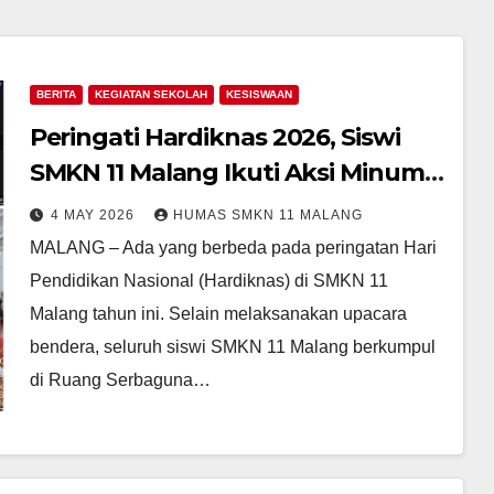
BERITA
KEGIATAN SEKOLAH
KESISWAAN
Peringati Hardiknas 2026, Siswi
SMKN 11 Malang Ikuti Aksi Minum
Tablet Tambah Darah Serentak se-
4 MAY 2026
HUMAS SMKN 11 MALANG
Jawa Timur
MALANG – Ada yang berbeda pada peringatan Hari
Pendidikan Nasional (Hardiknas) di SMKN 11
Malang tahun ini. Selain melaksanakan upacara
bendera, seluruh siswi SMKN 11 Malang berkumpul
di Ruang Serbaguna…