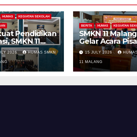
HUMAS
KEGIATAN SEKOLAH
GAN
BERITA
HUMAS
KEGIATAN SEK
kuat Pendidikan
SMKN 11 Malang
si, SMKN 11
Gelar Acara Pis
ang Gandeng
Kenang Guru d
ULY 2026
HUMAS SMKN
15 JULY 2026
HUMAS
ltas Teknik
Tenaga
ersitas
ANG
Kependidikan y
11 MALANG
deka Malang
Purna Tugas da
am Program
Mutasi Tugas
boratif