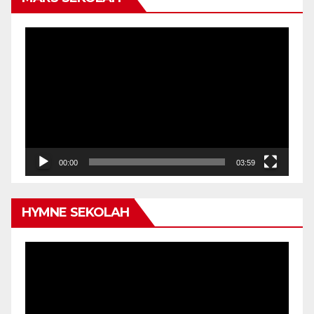
Video
Player
00:00
03:59
HYMNE SEKOLAH
Video
Player