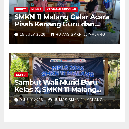
BERITA
HUMAS
KEGIATAN SEKOLAH
SMKN 11 Malang Gelar Acara
Pisah Kenang Guru dan
Tenaga Kependidikan yang
15 JULY 2026
HUMAS SMKN 11 MALANG
Purna Tugas dan Mutasi
Tugas
BERITA
Sambut Wali Murid Baru
Kelas X, SMKN 11 Malang
Sosialisasikan Komitmen
9 JULY 2026
HUMAS SMKN 11 MALANG
“MPLS Ramah”