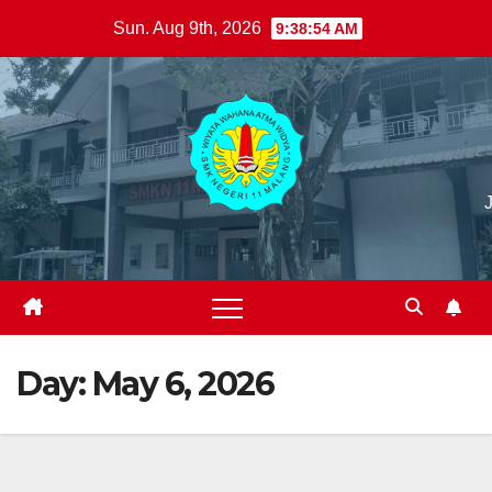
Skip
Sun. Aug 9th, 2026
9:38:55 AM
to
content
Day:
May 6, 2026