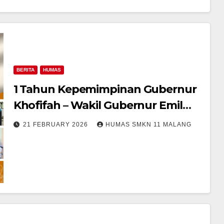
BERITA
HUMAS
1 Tahun Kepemimpinan Gubernur
Khofifah – Wakil Gubernur Emil
Dalam Mencapai Visi Jatim Cerdas
21 FEBRUARY 2026
HUMAS SMKN 11 MALANG