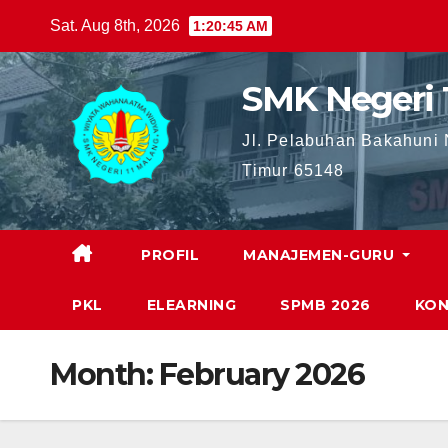
Skip
Sat. Aug 8th, 2026
1:20:46 AM
to
content
SMK Negeri 
Jl. Pelabuhan Bakahuni
Timur 65148
PROFIL
MANAJEMEN-GURU
PKL
ELEARNING
SPMB 2026
KON
Month:
February 2026