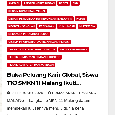
ANIMASI
ASISTEN KEPERAWATAN
BERITA
BKK
DESAIN KOMUNIKASI VISUAL
DESAIN PEMODELAN DAN INFORMASI BANGUNAN
HUMAS
KEGIATAN SEKOLAH
KESISWAAN
KUNJUNGAN
MULTIMEDIA
REKAYASA PERANGKAT LUNAK
SISTEM INFORMATIKA JARINGAN DAN APLIKASI
TEKNIK DAN BISNIS SEPEDA MOTOR
TEKNIK INFORMATIKA
TEKNIK KENDARAAN RINGAN OTOMOTIF
TEKNIK KOMPUTER DAN JARINGAN
Buka Peluang Karir Global, Siswa
TKJ SMKN 11 Malang Ikuti
Sosialisasi Kerja ke Jepang
9 FEBRUARY 2026
HUMAS SMKN 11 MALANG
Bersama PT Prima Duta Sejati
MALANG – Langkah SMKN 11 Malang dalam
membekali lulusannya menuju dunia kerja