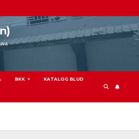
n)
awa
A
BKK
KATALOG BLUD