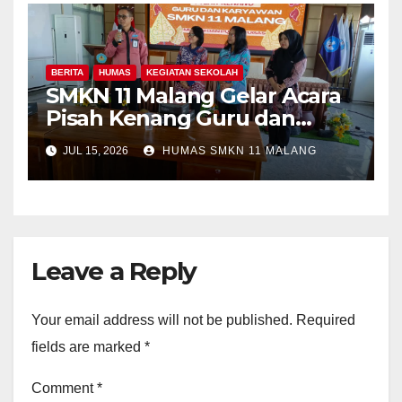
BERITA
HUMAS
KEGIATAN SEKOLAH
SMKN 11 Malang Gelar Acara
Pisah Kenang Guru dan
Tenaga Kependidikan yang
JUL 15, 2026
HUMAS SMKN 11 MALANG
Purna Tugas dan Mutasi
Tugas
Leave a Reply
Your email address will not be published.
Required
fields are marked
*
Comment
*