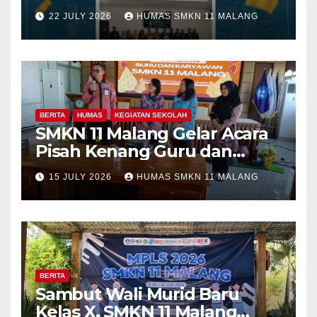
Fakultas Teknik Universitas
22 JULY 2026
HUMAS SMKN 11 MALANG
Merdeka Malang dalam
Program Kolaboratif
BERITA
HUMAS
KEGIATAN SEKOLAH
SMKN 11 Malang Gelar Acara
Pisah Kenang Guru dan
Tenaga Kependidikan yang
15 JULY 2026
HUMAS SMKN 11 MALANG
Purna Tugas dan Mutasi
Tugas
BERITA
Sambut Wali Murid Baru
Kelas X, SMKN 11 Malang