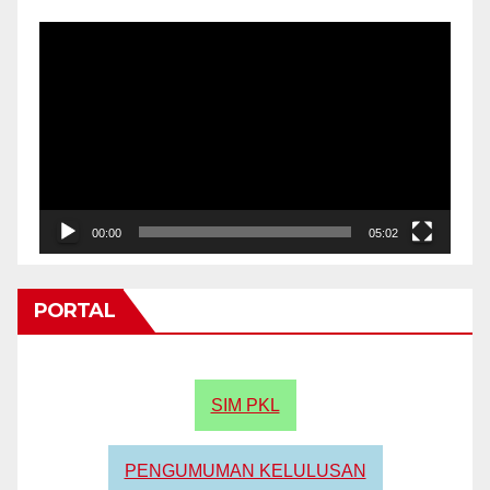
Video
Player
00:00
05:02
PORTAL
SIM PKL
PENGUMUMAN KELULUSAN