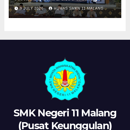
Sosialisasikan Komitmen
9 JULY 2026
HUMAS SMKN 11 MALANG
“MPLS Ramah”
SMK Negeri 11 Malang
(Pusat Keunggulan)