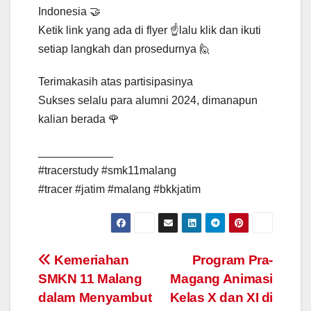
Indonesia 🤝
Ketik link yang ada di flyer ☝lalu klik dan ikuti
setiap langkah dan prosedurnya 🙋
Terimakasih atas partisipasinya
Sukses selalu para alumni 2024, dimanapun
kalian berada 🌹
____________
#tracerstudy #smk11malang
#tracer #jatim #malang #bkkjatim
Post
Kemeriahan
Program Pra-
SMKN 11 Malang
Magang Animasi
navigation
dalam Menyambut
Kelas X dan XI di