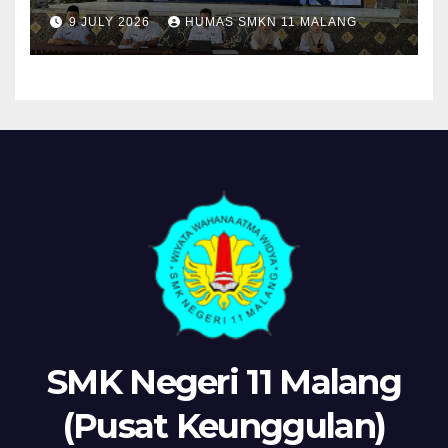
Sosialisasikan Komitmen
9 JULY 2026
HUMAS SMKN 11 MALANG
“MPLS Ramah”
SMK Negeri 11 Malang
(Pusat Keunggulan)