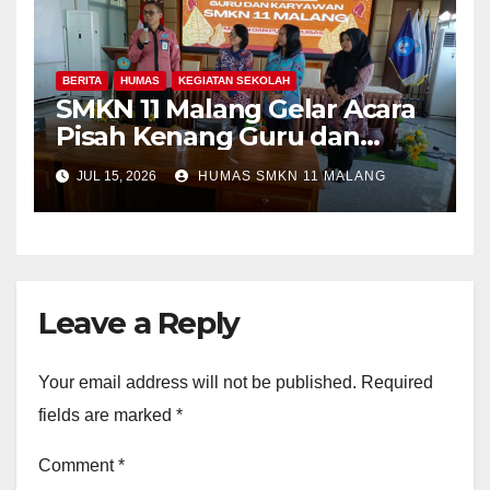
BERITA
HUMAS
KEGIATAN SEKOLAH
SMKN 11 Malang Gelar Acara
Pisah Kenang Guru dan
Tenaga Kependidikan yang
JUL 15, 2026
HUMAS SMKN 11 MALANG
Purna Tugas dan Mutasi
Tugas
Leave a Reply
Your email address will not be published.
Required
fields are marked
*
Comment
*