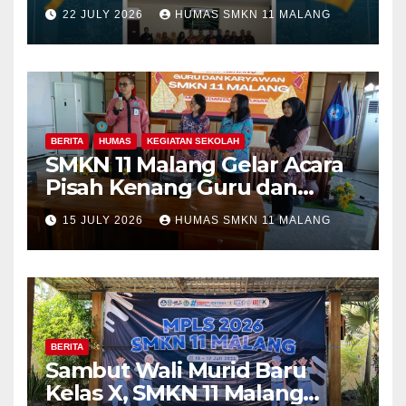
Fakultas Teknik Universitas
22 JULY 2026
HUMAS SMKN 11 MALANG
Merdeka Malang dalam
Program Kolaboratif
BERITA
HUMAS
KEGIATAN SEKOLAH
SMKN 11 Malang Gelar Acara
Pisah Kenang Guru dan
Tenaga Kependidikan yang
15 JULY 2026
HUMAS SMKN 11 MALANG
Purna Tugas dan Mutasi
Tugas
BERITA
Sambut Wali Murid Baru
Kelas X, SMKN 11 Malang