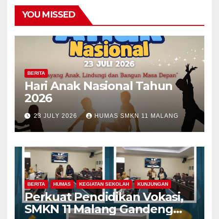
YOU MISSED
BERITA
Hari Anak Nasional Tahun
2026
23 JULY 2026
HUMAS SMKN 11 MALANG
BERITA
HUMAS
KEGIATAN SEKOLAH
KUNJUNGAN
Perkuat Pendidikan Vokasi,
SMKN 11 Malang Gandeng