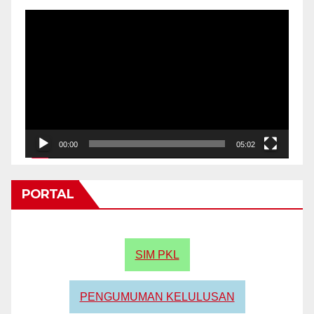
Video
Player
00:00
05:02
PORTAL
SIM PKL
PENGUMUMAN KELULUSAN