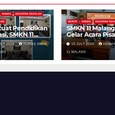
HUMAS
KEGIATAN SEKOLAH
GAN
BERITA
HUMAS
KEGIATAN SEK
kuat Pendidikan
SMKN 11 Malang
si, SMKN 11
Gelar Acara Pis
ang Gandeng
Kenang Guru d
ULY 2026
HUMAS SMKN
15 JULY 2026
HUMAS
ltas Teknik
Tenaga
ersitas
ANG
Kependidikan y
11 MALANG
deka Malang
Purna Tugas da
am Program
Mutasi Tugas
boratif