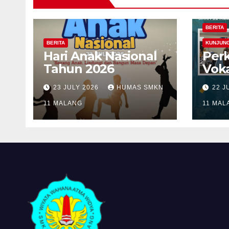
BERITA
BERITA
KUNJUN
Hari Anak Nasional
Per
Tahun 2026
Voka
Mal
23 JULY 2026
HUMAS SMKN
22 J
Faku
11 MALANG
Univ
11 MAL
Mer
dal
Kola