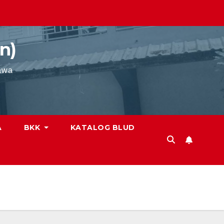
n)
awa
A
BKK
KATALOG BLUD