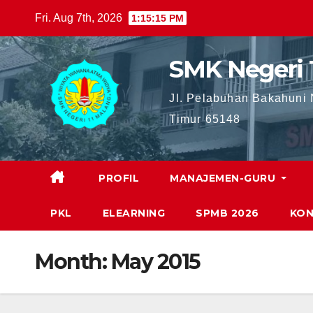
Skip
Fri. Aug 7th, 2026
1:15:16 PM
to
content
SMK Negeri 
Jl. Pelabuhan Bakahuni
Timur 65148
PROFIL
MANAJEMEN-GURU
PKL
ELEARNING
SPMB 2026
KON
Month:
May 2015