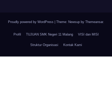
Proudly powered by WordPress
|
Theme: Newsup by
Themeansar
.
Profil
TUJUAN SMK Negeri 11 Malang
VISI dan MISI
Struktur Organisasi
Kontak Kami