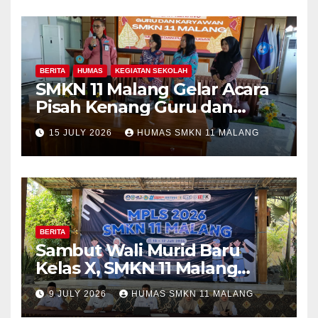
BERITA
HUMAS
KEGIATAN SEKOLAH
SMKN 11 Malang Gelar Acara
Pisah Kenang Guru dan
Tenaga Kependidikan yang
15 JULY 2026
HUMAS SMKN 11 MALANG
Purna Tugas dan Mutasi
Tugas
BERITA
Sambut Wali Murid Baru
Kelas X, SMKN 11 Malang
Sosialisasikan Komitmen
9 JULY 2026
HUMAS SMKN 11 MALANG
“MPLS Ramah”