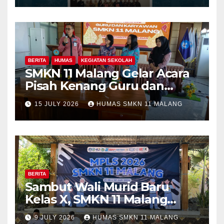
Program Kolaboratif
BERITA
HUMAS
KEGIATAN SEKOLAH
SMKN 11 Malang Gelar Acara
Pisah Kenang Guru dan
Tenaga Kependidikan yang
15 JULY 2026
HUMAS SMKN 11 MALANG
Purna Tugas dan Mutasi
Tugas
BERITA
Sambut Wali Murid Baru
Kelas X, SMKN 11 Malang
Sosialisasikan Komitmen
9 JULY 2026
HUMAS SMKN 11 MALANG