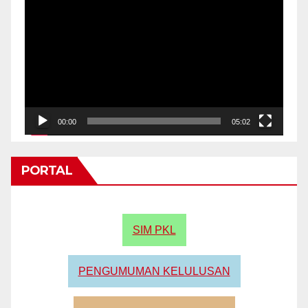
Player
00:00
05:02
PORTAL
SIM PKL
PENGUMUMAN KELULUSAN