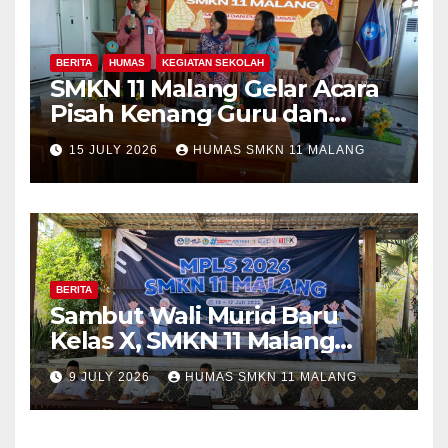
BERITA
HUMAS
KEGIATAN SEKOLAH
SMKN 11 Malang Gelar Acara
Pisah Kenang Guru dan
Tenaga Kependidikan yang
15 JULY 2026
HUMAS SMKN 11 MALANG
Purna Tugas dan Mutasi
Tugas
BERITA
Sambut Wali Murid Baru
Kelas X, SMKN 11 Malang
Sosialisasikan Komitmen
9 JULY 2026
HUMAS SMKN 11 MALANG
“MPLS Ramah”