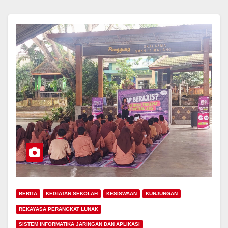
BERITA
KEGIATAN SEKOLAH
KESISWAAN
KUNJUNGAN
REKAYASA PERANGKAT LUNAK
SISTEM INFORMATIKA JARINGAN DAN APLIKASI