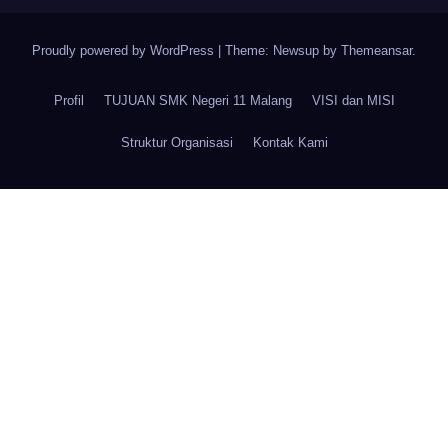
Proudly powered by WordPress
|
Theme: Newsup by
Themeansar
.
Profil
TUJUAN SMK Negeri 11 Malang
VISI dan MISI
Struktur Organisasi
Kontak Kami