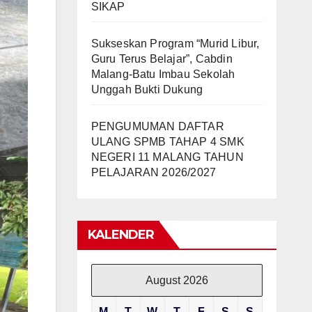
SIKAP
Sukseskan Program “Murid Libur,
Guru Terus Belajar”, Cabdin
Malang-Batu Imbau Sekolah
Unggah Bukti Dukung
PENGUMUMAN DAFTAR
ULANG SPMB TAHAP 4 SMK
NEGERI 11 MALANG TAHUN
PELAJARAN 2026/2027
KALENDER
August 2026
M
T
W
T
F
S
S