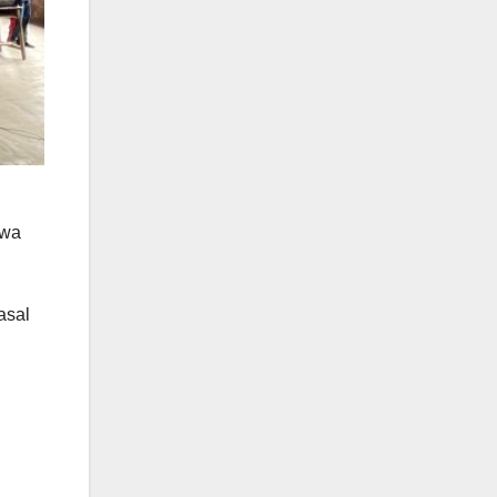
swa
.
asal