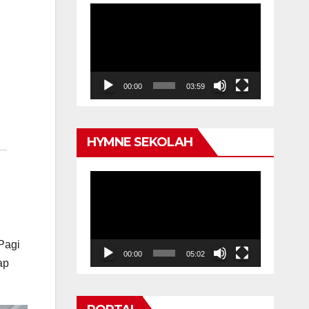
Video
Player
00:00
03:59
HYMNE SEKOLAH
Video
Player
Pagi
00:00
05:02
ap