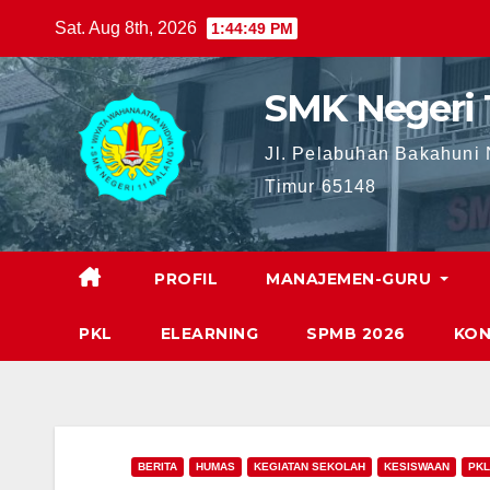
Skip
Sat. Aug 8th, 2026
1:44:52 PM
to
content
SMK Negeri 
Jl. Pelabuhan Bakahuni
Timur 65148
PROFIL
MANAJEMEN-GURU
PKL
ELEARNING
SPMB 2026
KON
BERITA
HUMAS
KEGIATAN SEKOLAH
KESISWAAN
PKL