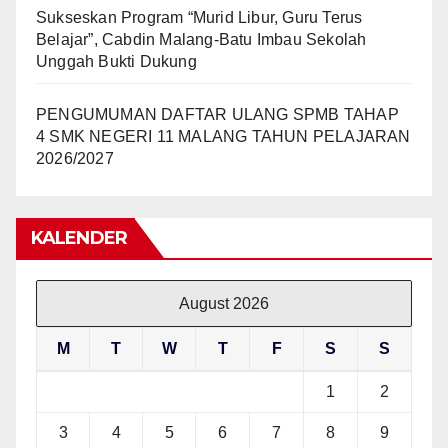
Sukseskan Program “Murid Libur, Guru Terus
Belajar”, Cabdin Malang-Batu Imbau Sekolah
Unggah Bukti Dukung
PENGUMUMAN DAFTAR ULANG SPMB TAHAP
4 SMK NEGERI 11 MALANG TAHUN PELAJARAN
2026/2027
KALENDER
August 2026
M
T
W
T
F
S
S
1
2
3
4
5
6
7
8
9