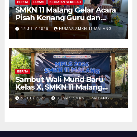
BERITA
HUMAS
KEGIATAN SEKOLAH
SMKN 11 Malang Gelar Acara
Pisah Kenang Guru dan
Tenaga Kependidikan yang
15 JULY 2026
HUMAS SMKN 11 MALANG
Purna Tugas dan Mutasi
Tugas
BERITA
Sambut Wali Murid Baru
Kelas X, SMKN 11 Malang
Sosialisasikan Komitmen
9 JULY 2026
HUMAS SMKN 11 MALANG
“MPLS Ramah”