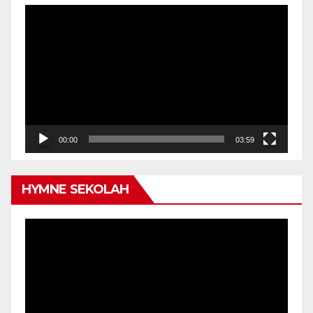
Video
Player
00:00
03:59
HYMNE SEKOLAH
Video
Player