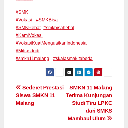
#SMK
#Vokasi
#SMKBisa
#SMKHebat
#smkbisahebat
#KamiVokasi
#VokasiKuatMenguatkanIndonesia
#Mitrasdudi
#smkn11malang
#skalasmakitabeda
Post
Sederet Prestasi
SMKN 11 Malang
Siswa SMKN 11
Terima Kunjungan
navigation
Malang
Studi Tiru LPKC
dari SMKS
Mambaul Ulum