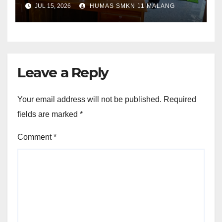
Tenaga Kependidikan yang
JUL 15, 2026
HUMAS SMKN 11 MALANG
Purna Tugas dan Mutasi
Tugas
Leave a Reply
Your email address will not be published.
Required
fields are marked
*
Comment
*