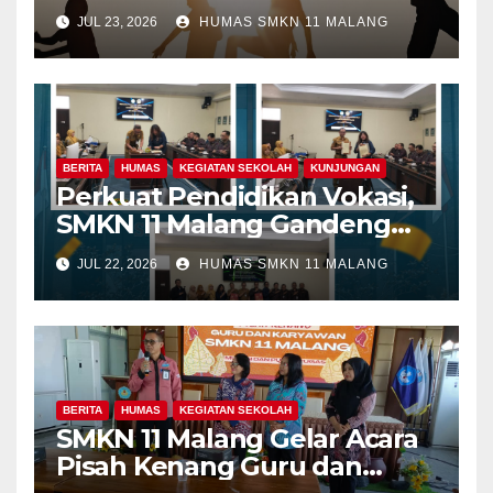
JUL 23, 2026
HUMAS SMKN 11 MALANG
BERITA
HUMAS
KEGIATAN SEKOLAH
KUNJUNGAN
Perkuat Pendidikan Vokasi,
SMKN 11 Malang Gandeng
Fakultas Teknik Universitas
JUL 22, 2026
HUMAS SMKN 11 MALANG
Merdeka Malang dalam
Program Kolaboratif
BERITA
HUMAS
KEGIATAN SEKOLAH
SMKN 11 Malang Gelar Acara
Pisah Kenang Guru dan