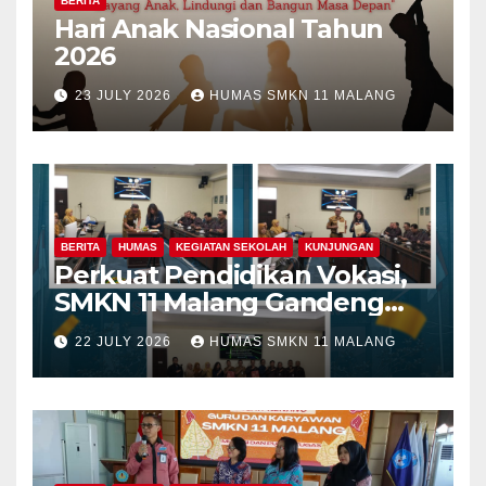
BERITA
Hari Anak Nasional Tahun
2026
23 JULY 2026
HUMAS SMKN 11 MALANG
BERITA
HUMAS
KEGIATAN SEKOLAH
KUNJUNGAN
Perkuat Pendidikan Vokasi,
SMKN 11 Malang Gandeng
Fakultas Teknik Universitas
22 JULY 2026
HUMAS SMKN 11 MALANG
Merdeka Malang dalam
Program Kolaboratif