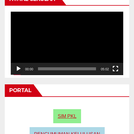
Video
Player
00:00
05:02
PORTAL
SIM PKL