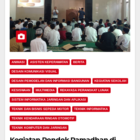
ANIMASI
ASISTEN KEPERAWATAN
BERITA
DESAIN KOMUNIKASI VISUAL
DESAIN PEMODELAN DAN INFORMASI BANGUNAN
KEGIATAN SEKOLAH
KESISWAAN
MULTIMEDIA
REKAYASA PERANGKAT LUNAK
SISTEM INFORMATIKA JARINGAN DAN APLIKASI
TEKNIK DAN BISNIS SEPEDA MOTOR
TEKNIK INFORMATIKA
TEKNIK KENDARAAN RINGAN OTOMOTIF
TEKNIK KOMPUTER DAN JARINGAN
Kegiatan Pondok Ramadhan di