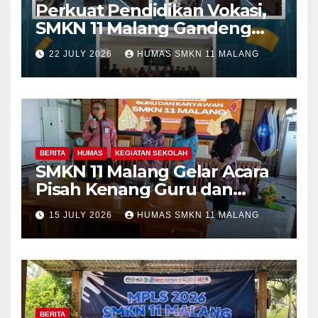
Perkuat Pendidikan Vokasi,
SMKN 11 Malang Gandeng
Fakultas Teknik Universitas
22 JULY 2026
HUMAS SMKN 11 MALANG
Merdeka Malang dalam
Program Kolaboratif
BERITA
HUMAS
KEGIATAN SEKOLAH
SMKN 11 Malang Gelar Acara
Pisah Kenang Guru dan
Tenaga Kependidikan yang
15 JULY 2026
HUMAS SMKN 11 MALANG
Purna Tugas dan Mutasi
Tugas
BERITA