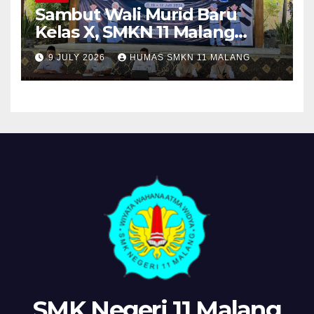
Sambut Wali Murid Baru
Kelas X, SMKN 11 Malang
Sosialisasikan Komitmen
9 JULY 2026
HUMAS SMKN 11 MALANG
“MPLS Ramah”
SMK Negeri 11 Malang