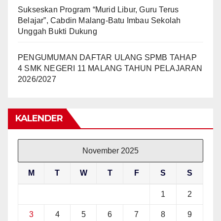
Sukseskan Program “Murid Libur, Guru Terus
Belajar”, Cabdin Malang-Batu Imbau Sekolah
Unggah Bukti Dukung
PENGUMUMAN DAFTAR ULANG SPMB TAHAP
4 SMK NEGERI 11 MALANG TAHUN PELAJARAN
2026/2027
KALENDER
November 2025
M
T
W
T
F
S
S
1
2
3
4
5
6
7
8
9