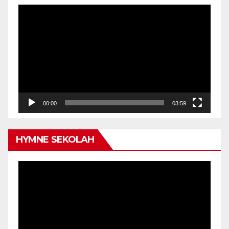
Video
Player
00:00
03:59
HYMNE SEKOLAH
Video
Player