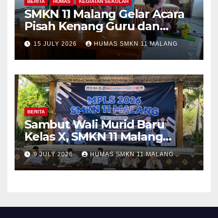
BERITA
HUMAS
KEGIATAN SEKOLAH
SMKN 11 Malang Gelar Acara
Pisah Kenang Guru dan
Tenaga Kependidikan yang
15 JULY 2026
HUMAS SMKN 11 MALANG
Purna Tugas dan Mutasi
Tugas
BERITA
Sambut Wali Murid Baru
Kelas X, SMKN 11 Malang
Sosialisasikan Komitmen
9 JULY 2026
HUMAS SMKN 11 MALANG
“MPLS Ramah”