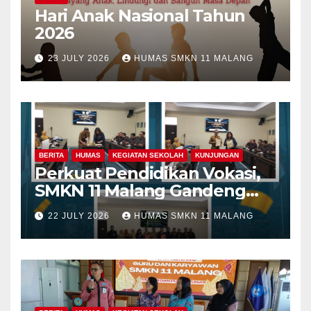
Hari Anak Nasional Tahun
2026
23 JULY 2026
HUMAS SMKN 11 MALANG
BERITA
HUMAS
KEGIATAN SEKOLAH
KUNJUNGAN
Perkuat Pendidikan Vokasi,
SMKN 11 Malang Gandeng
Fakultas Teknik Universitas
22 JULY 2026
HUMAS SMKN 11 MALANG
Merdeka Malang dalam
Program Kolaboratif