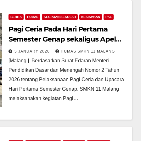
BERITA
HUMAS
KEGIATAN SEKOLAH
KESISWAAN
PKL
Pagi Ceria Pada Hari Pertama
Semester Genap sekaligus Apel
Pemberangkatan PKL Semester
5 JANUARY 2026
HUMAS SMKN 11 MALANG
Genap Tahun Ajaran 2025–2026
[Malang ] Berdasarkan Surat Edaran Menteri
SMKN 11 Malang
Pendidikan Dasar dan Menengah Nomor 2 Tahun
2026 tentang Pelaksanaan Pagi Ceria dan Upacara
Hari Pertama Semester Genap, SMKN 11 Malang
melaksanakan kegiatan Pagi…