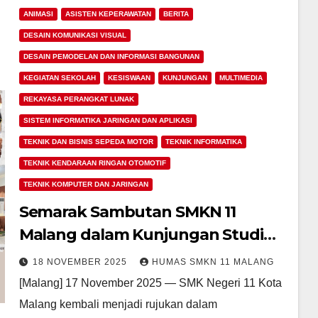
ANIMASI
ASISTEN KEPERAWATAN
BERITA
DESAIN KOMUNIKASI VISUAL
DESAIN PEMODELAN DAN INFORMASI BANGUNAN
KEGIATAN SEKOLAH
KESISWAAN
KUNJUNGAN
MULTIMEDIA
REKAYASA PERANGKAT LUNAK
SISTEM INFORMATIKA JARINGAN DAN APLIKASI
TEKNIK DAN BISNIS SEPEDA MOTOR
TEKNIK INFORMATIKA
TEKNIK KENDARAAN RINGAN OTOMOTIF
TEKNIK KOMPUTER DAN JARINGAN
Semarak Sambutan SMKN 11
Malang dalam Kunjungan Studi
Tiru OSIS/MPK SMKN 1 Pakong
18 NOVEMBER 2025
HUMAS SMKN 11 MALANG
[Malang] 17 November 2025 — SMK Negeri 11 Kota
Malang kembali menjadi rujukan dalam