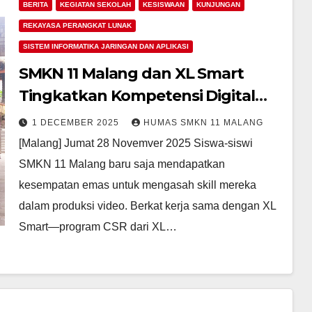
BERITA
KEGIATAN SEKOLAH
KESISWAAN
KUNJUNGAN
REKAYASA PERANGKAT LUNAK
SISTEM INFORMATIKA JARINGAN DAN APLIKASI
SMKN 11 Malang dan XL Smart
Tingkatkan Kompetensi Digital
Siswa Melalui Pelatihan Video
1 DECEMBER 2025
HUMAS SMKN 11 MALANG
Berbasis AI
[Malang] Jumat 28 Novemver 2025 Siswa-siswi
SMKN 11 Malang baru saja mendapatkan
kesempatan emas untuk mengasah skill mereka
dalam produksi video. Berkat kerja sama dengan XL
Smart—program CSR dari XL…