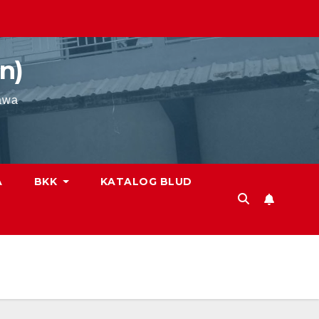
n)
awa
A
BKK
KATALOG BLUD