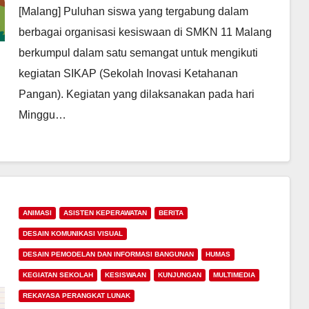
Timur via Zoom
[Malang] Puluhan siswa yang tergabung dalam
berbagai organisasi kesiswaan di SMKN 11 Malang
berkumpul dalam satu semangat untuk mengikuti
kegiatan SIKAP (Sekolah Inovasi Ketahanan
Pangan). Kegiatan yang dilaksanakan pada hari
Minggu…
ANIMASI
ASISTEN KEPERAWATAN
BERITA
DESAIN KOMUNIKASI VISUAL
DESAIN PEMODELAN DAN INFORMASI BANGUNAN
HUMAS
KEGIATAN SEKOLAH
KESISWAAN
KUNJUNGAN
MULTIMEDIA
REKAYASA PERANGKAT LUNAK