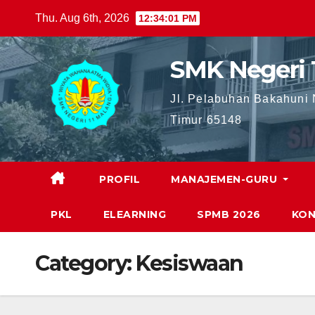
Skip
Thu. Aug 6th, 2026
12:34:02 PM
to
content
SMK Negeri 
Jl. Pelabuhan Bakahuni
Timur 65148
PROFIL
MANAJEMEN-GURU
PKL
ELEARNING
SPMB 2026
KON
Category:
Kesiswaan