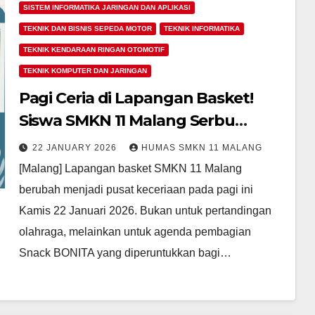
SISTEM INFORMATIKA JARINGAN DAN APLIKASI
TEKNIK DAN BISNIS SEPEDA MOTOR
TEKNIK INFORMATIKA
TEKNIK KENDARAAN RINGAN OTOMOTIF
TEKNIK KOMPUTER DAN JARINGAN
Pagi Ceria di Lapangan Basket!
Siswa SMKN 11 Malang Serbu
Pembagian Snack BONITA
22 JANUARY 2026
HUMAS SMKN 11 MALANG
[Malang] Lapangan basket SMKN 11 Malang
berubah menjadi pusat keceriaan pada pagi ini
Kamis 22 Januari 2026. Bukan untuk pertandingan
olahraga, melainkan untuk agenda pembagian
Snack BONITA yang diperuntukkan bagi…